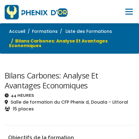
Aller
au
Menu
contenu
Accueil
Formations
Liste des Formations
ACCUEIL
SERVICES
OUTILS
FORMATIONS
Bilans Carbones: Analyse Et Avantages
Economiques
EMPLOI
BLOG
À PROPOS
SITE WEB
Bilans Carbones: Analyse Et
CONTACTEZ-NOUS
Avantages Economiques
44 HEURES
Salle de formation du CFP Phenix d, Douala - Littoral
15 places
Objectifs de la formation