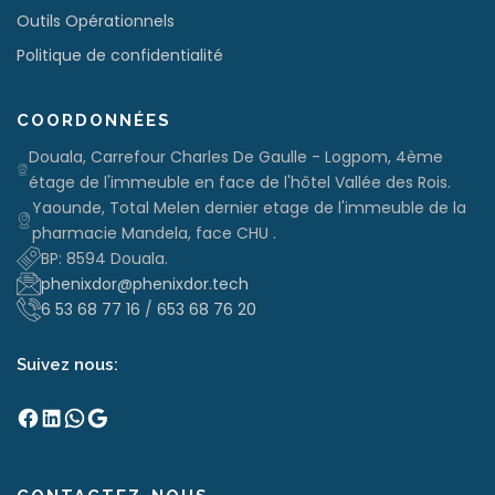
c
Outils Opérationnels
l
Politique de confidentialité
e
s
COORDONNÉES
Douala, Carrefour Charles De Gaulle - Logpom, 4ème
étage de l'immeuble en face de l'hôtel Vallée des Rois.
Yaounde, Total Melen dernier etage de l'immeuble de la
pharmacie Mandela, face CHU .
BP: 8594 Douala.
phenixdor@phenixdor.tech
6 53 68 77 16
/
653 68 76 20
Suivez nous:
Facebook
LinkedIn
WhatsApp
Google