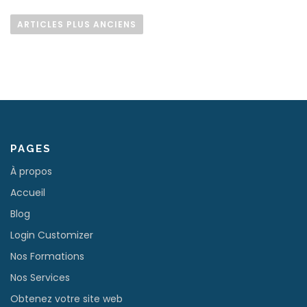
N
a
ARTICLES PLUS ANCIENS
v
i
g
a
t
i
o
PAGES
n
À propos
d
Accueil
e
Blog
s
Login Customizer
a
r
Nos Formations
t
Nos Services
i
Obtenez votre site web