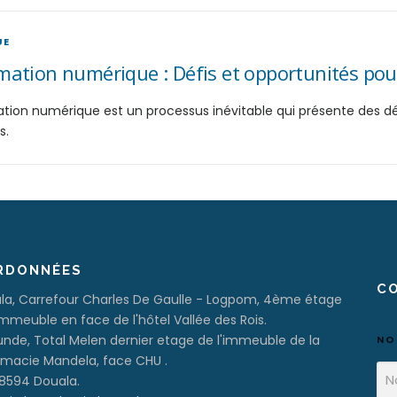
UE
ation numérique : Défis et opportunités pour
tion numérique est un processus inévitable qui présente des dé
s.
RDONNÉES
C
la, Carrefour Charles De Gaulle - Logpom, 4ème étage
immeuble en face de l'hôtel Vallée des Rois.
nde, Total Melen dernier etage de l'immeuble de la
N
macie Mandela, face CHU .
 8594 Douala.