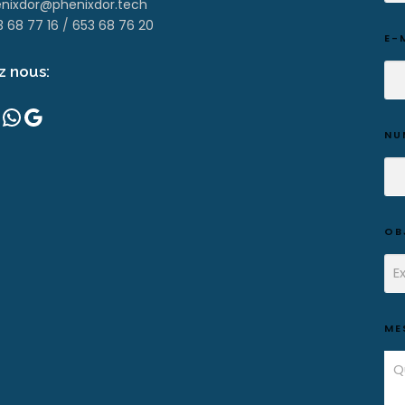
nixdor@phenixdor.tech
3 68 77 16
/
653 68 76 20
E-
z nous:
WhatsApp
Google
NU
OB
ME