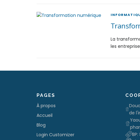
INFORMATIQ
Transform
La transforma
les entreprise
PAGES
COO
À propos
Doua
de l'
Accueil
Yaou
Blog
phar
BP:
Login Customizer