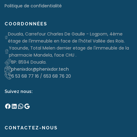
Politique de confidentialité
e
s
COORDONNÉES
Douala, Carrefour Charles De Gaulle - Logpom, 4ème
étage de l'immeuble en face de l'hôtel Vallée des Rois.
Yaounde, Total Melen dernier etage de l'immeuble de la
pharmacie Mandela, face CHU .
BP: 8594 Douala.
phenixdor@phenixdor.tech
6 53 68 77 16
/
653 68 76 20
Suivez nous:
Facebook
LinkedIn
WhatsApp
Google
CONTACTEZ-NOUS